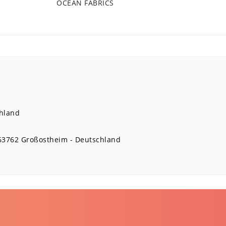
OCEAN FABRICS
hland
63762
Großostheim
Deutschland