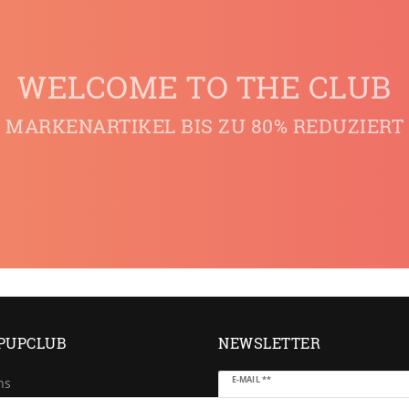
WELCOME TO THE CLUB
MARKENARTIKEL BIS ZU 80% REDUZIERT
PUPCLUB
NEWSLETTER
Newsletter
E-MAIL **
ns
Honig
e