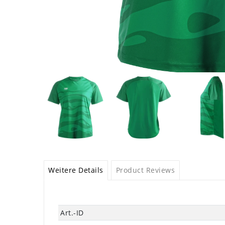
Weitere Details
Product Reviews
Technisches
Wert
Art.-ID
Merkmal