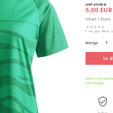
UVP 29,95 €
5,00 EUR
Inhalt
1
Stück
* inkl. ges. MwSt. z
Menge:
In 
Sofort versandfer
3 Werktage