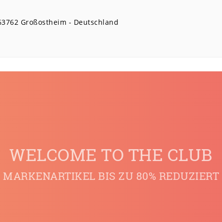
63762
Großostheim
Deutschland
WELCOME TO THE CLUB
MARKENARTIKEL BIS ZU 80% REDUZIERT