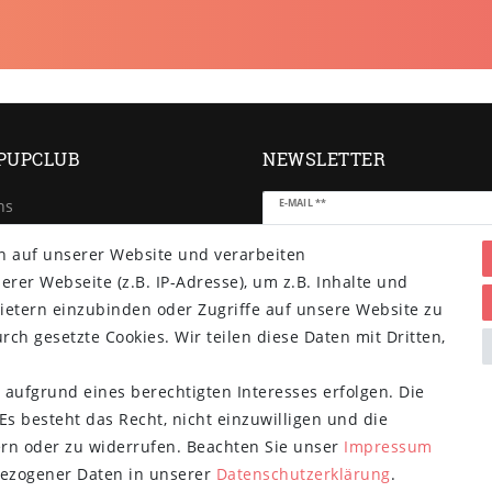
PUPCLUB
NEWSLETTER
Newsletter
E-MAIL **
ns
Honig
e
n auf unserer Website und verarbeiten
d- und
Hiermit bestätige ich, dass ich die
er Webseite (z.B. IP-Adresse), um z.B. Inhalte und
Daten­schutz­erklärung
gelesen ha
gsbedingungen
Einwilligung kann ich jederzeit
ietern einzubinden oder Zugriffe auf unsere Website zu
widerrufen.**
rch gesetzte Cookies. Wir teilen diese Daten mit Dritten,
Abonnieren
 aufgrund eines berechtigten Interesses erfolgen. Die
** Hierbei handelt es sich um ein Pf
s besteht das Recht, nicht einzuwilligen und die
ern oder zu widerrufen. Beachten Sie unser
Impressum
ezogener Daten in unserer
Daten­schutz­erklärung
.