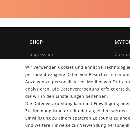
SHOP
MYPO
Impressum
Über u
Daten­schutz­erklärung
Retour
Wir verwenden Cookies und ähnliche Technologie
AGB
Versan
personenbezogene Daten von Besucher:innen unser
Barrierefreiheitserklärung
Zahlun
Anzeigen zu personalisieren, Medien von Drittanb
Widerrufs­recht
analysieren. Die Datenverarbeitung erfolgt erst du
Vertrag widerrufen
die wir in den Einstellungen benennen.
Die Datenverarbeitung kann mit Einwilligung oder
Zustimmung kann erteilt oder abgelehnt werden. E
Einwilligung zu einem späteren Zeitpunkt zu änd
und weitere Hinweise zur Verwendung personenb