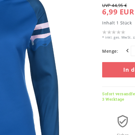
UVP 44,95 €
6,99 EUR
Inhalt
1
Stück
* inkl. ges. MwSt. z
Menge:
In 
Sofort versandfer
3 Werktage