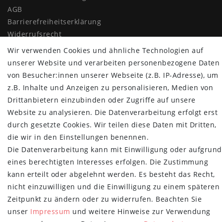
AGB
Barrierefreiheitserklärung
Widerrufs­recht
Vertrag widerrufen
Wir verwenden Cookies und ähnliche Technologien auf
unserer Website und verarbeiten personenbezogene Daten
MYPOPUPCLUB
von Besucher:innen unserer Webseite (z.B. IP-Adresse), um
z.B. Inhalte und Anzeigen zu personalisieren, Medien von
Über uns
Drittanbietern einzubinden oder Zugriffe auf unsere
Retoure
Website zu analysieren. Die Datenverarbeitung erfolgt erst
Versand- und Zahlungsbedingungen
durch gesetzte Cookies. Wir teilen diese Daten mit Dritten,
NEWSLETTER
die wir in den Einstellungen benennen.
Die Datenverarbeitung kann mit Einwilligung oder aufgrund
Newsletter
E-MAIL **
eines berechtigten Interesses erfolgen. Die Zustimmung
Honig
kann erteilt oder abgelehnt werden. Es besteht das Recht,
Hiermit bestätige ich, dass ich die
Daten­schutz­erklärung
gelesen habe.
nicht einzuwilligen und die Einwilligung zu einem späteren
Meine Einwilligung kann ich jederzeit widerrufen.**
Zeitpunkt zu ändern oder zu widerrufen. Beachten Sie
unser
Impressum
und weitere Hinweise zur Verwendung
Abonnieren