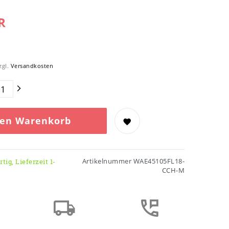
R
zgl.
Versandkosten
den Warenkorb
Artikelnummer
WAE45105FL18-
tig, Lieferzeit 1-
CCH-M