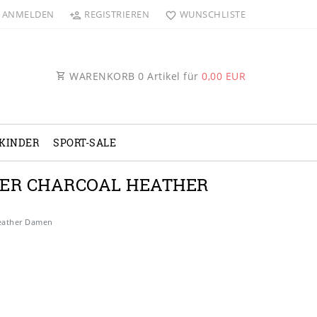
ANMELDEN
REGISTRIEREN
WUNSCHLISTE
WARENKORB
0
Artikel für
0,00 EUR
KINDER
SPORT-SALE
ER CHARCOAL HEATHER
eather Damen