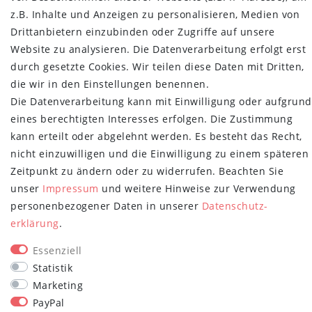
z.B. Inhalte und Anzeigen zu personalisieren, Medien von
Über uns
Drittanbietern einzubinden oder Zugriffe auf unsere
Retoure
Website zu analysieren. Die Datenverarbeitung erfolgt erst
Versand- und Zahlungsbedingungen
durch gesetzte Cookies. Wir teilen diese Daten mit Dritten,
NEWSLETTER
die wir in den Einstellungen benennen.
Die Datenverarbeitung kann mit Einwilligung oder aufgrund
Newsletter
E-MAIL **
eines berechtigten Interesses erfolgen. Die Zustimmung
Honig
kann erteilt oder abgelehnt werden. Es besteht das Recht,
Hiermit bestätige ich, dass ich die
Daten­schutz­erklärung
gelesen habe.
nicht einzuwilligen und die Einwilligung zu einem späteren
Meine Einwilligung kann ich jederzeit widerrufen.**
Zeitpunkt zu ändern oder zu widerrufen. Beachten Sie
unser
Impressum
und weitere Hinweise zur Verwendung
Abonnieren
personenbezogener Daten in unserer
Daten­schutz­
** Hierbei handelt es sich um ein Pflichtfeld.
erklärung
.
STAY CONNECTED
Essenziell
Statistik
Marketing
PayPal