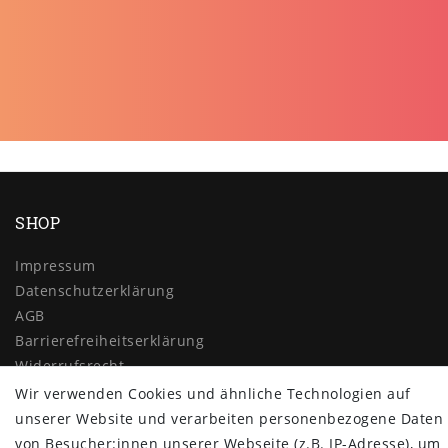
SHOP
Impressum
Daten­schutz­erklärung
AGB
Barrierefreiheitserklärung
Widerrufs­recht
Wir verwenden Cookies und ähnliche Technologien auf
Vertrag widerrufen
unserer Website und verarbeiten personenbezogene Daten
MYPOPUPCLUB
von Besucher:innen unserer Webseite (z.B. IP-Adresse), um