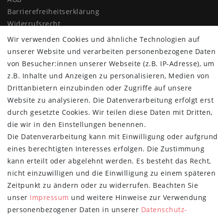
Barrierefreiheitserklärung
Widerrufs­recht
Vertrag widerrufen
Wir verwenden Cookies und ähnliche Technologien auf
unserer Website und verarbeiten personenbezogene Daten
MYPOPUPCLUB
von Besucher:innen unserer Webseite (z.B. IP-Adresse), um
z.B. Inhalte und Anzeigen zu personalisieren, Medien von
Über uns
Drittanbietern einzubinden oder Zugriffe auf unsere
Retoure
Website zu analysieren. Die Datenverarbeitung erfolgt erst
Versand- und Zahlungsbedingungen
durch gesetzte Cookies. Wir teilen diese Daten mit Dritten,
NEWSLETTER
die wir in den Einstellungen benennen.
Die Datenverarbeitung kann mit Einwilligung oder aufgrund
Newsletter
E-MAIL **
eines berechtigten Interesses erfolgen. Die Zustimmung
Honig
kann erteilt oder abgelehnt werden. Es besteht das Recht,
Hiermit bestätige ich, dass ich die
Daten­schutz­erklärung
gelesen habe.
nicht einzuwilligen und die Einwilligung zu einem späteren
Meine Einwilligung kann ich jederzeit widerrufen.**
Zeitpunkt zu ändern oder zu widerrufen. Beachten Sie
unser
Impressum
und weitere Hinweise zur Verwendung
Abonnieren
personenbezogener Daten in unserer
Daten­schutz­
** Hierbei handelt es sich um ein Pflichtfeld.