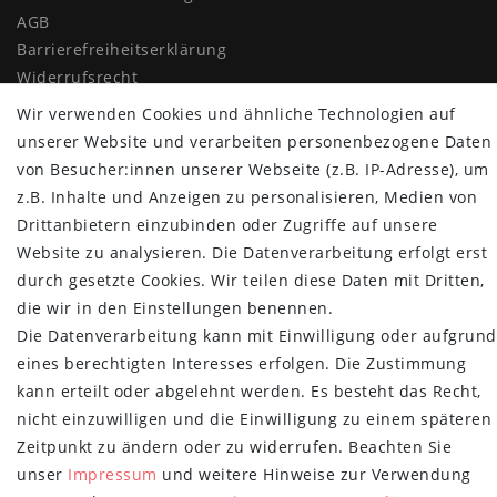
AGB
Barrierefreiheitserklärung
Widerrufs­recht
Vertrag widerrufen
Wir verwenden Cookies und ähnliche Technologien auf
unserer Website und verarbeiten personenbezogene Daten
MYPOPUPCLUB
von Besucher:innen unserer Webseite (z.B. IP-Adresse), um
z.B. Inhalte und Anzeigen zu personalisieren, Medien von
Über uns
Drittanbietern einzubinden oder Zugriffe auf unsere
Retoure
Website zu analysieren. Die Datenverarbeitung erfolgt erst
Versand- und Zahlungsbedingungen
durch gesetzte Cookies. Wir teilen diese Daten mit Dritten,
NEWSLETTER
die wir in den Einstellungen benennen.
Die Datenverarbeitung kann mit Einwilligung oder aufgrund
Newsletter
E-MAIL **
eines berechtigten Interesses erfolgen. Die Zustimmung
Honig
kann erteilt oder abgelehnt werden. Es besteht das Recht,
Hiermit bestätige ich, dass ich die
Daten­schutz­erklärung
gelesen habe.
nicht einzuwilligen und die Einwilligung zu einem späteren
Meine Einwilligung kann ich jederzeit widerrufen.**
Zeitpunkt zu ändern oder zu widerrufen. Beachten Sie
unser
Impressum
und weitere Hinweise zur Verwendung
Abonnieren