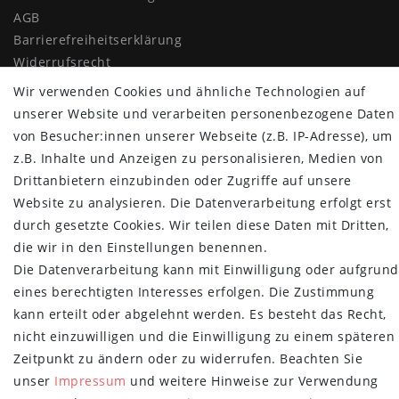
AGB
Barrierefreiheitserklärung
Widerrufs­recht
Vertrag widerrufen
Wir verwenden Cookies und ähnliche Technologien auf
unserer Website und verarbeiten personenbezogene Daten
MYPOPUPCLUB
von Besucher:innen unserer Webseite (z.B. IP-Adresse), um
z.B. Inhalte und Anzeigen zu personalisieren, Medien von
Über uns
Drittanbietern einzubinden oder Zugriffe auf unsere
Retoure
Website zu analysieren. Die Datenverarbeitung erfolgt erst
Versand- und Zahlungsbedingungen
durch gesetzte Cookies. Wir teilen diese Daten mit Dritten,
NEWSLETTER
die wir in den Einstellungen benennen.
Die Datenverarbeitung kann mit Einwilligung oder aufgrund
Newsletter
E-MAIL **
eines berechtigten Interesses erfolgen. Die Zustimmung
Honig
kann erteilt oder abgelehnt werden. Es besteht das Recht,
Hiermit bestätige ich, dass ich die
Daten­schutz­erklärung
gelesen habe.
nicht einzuwilligen und die Einwilligung zu einem späteren
Meine Einwilligung kann ich jederzeit widerrufen.**
Zeitpunkt zu ändern oder zu widerrufen. Beachten Sie
unser
Impressum
und weitere Hinweise zur Verwendung
Abonnieren