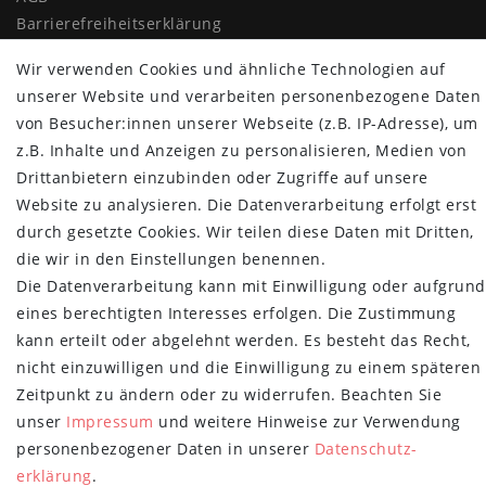
Barrierefreiheitserklärung
Widerrufs­recht
Wir verwenden Cookies und ähnliche Technologien auf
Vertrag widerrufen
unserer Website und verarbeiten personenbezogene Daten
MYPOPUPCLUB
von Besucher:innen unserer Webseite (z.B. IP-Adresse), um
z.B. Inhalte und Anzeigen zu personalisieren, Medien von
Über uns
Drittanbietern einzubinden oder Zugriffe auf unsere
Retoure
Website zu analysieren. Die Datenverarbeitung erfolgt erst
Versand- und Zahlungsbedingungen
durch gesetzte Cookies. Wir teilen diese Daten mit Dritten,
die wir in den Einstellungen benennen.
NEWSLETTER
Die Datenverarbeitung kann mit Einwilligung oder aufgrund
Newsletter
E-MAIL **
eines berechtigten Interesses erfolgen. Die Zustimmung
Honig
kann erteilt oder abgelehnt werden. Es besteht das Recht,
nicht einzuwilligen und die Einwilligung zu einem späteren
Hiermit bestätige ich, dass ich die
Daten­schutz­erklärung
gelesen habe.
Meine Einwilligung kann ich jederzeit widerrufen.**
Zeitpunkt zu ändern oder zu widerrufen. Beachten Sie
unser
Impressum
und weitere Hinweise zur Verwendung
Abonnieren
personenbezogener Daten in unserer
Daten­schutz­
erklärung
.
** Hierbei handelt es sich um ein Pflichtfeld.