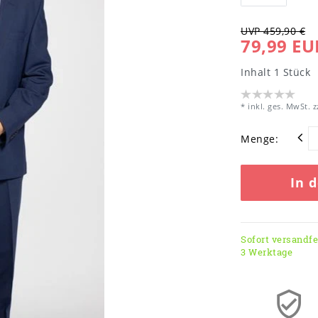
UVP 459,90 €
79,99 EU
Inhalt
1
Stück
* inkl. ges. MwSt. z
Menge:
In 
Sofort versandfer
3 Werktage