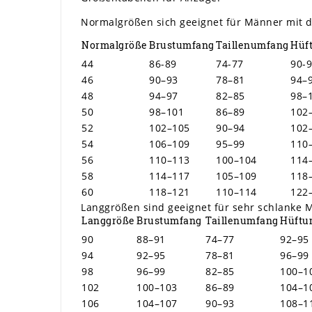
Normalgrößen sich geeignet für Männer mit du
Normalgröße
Brustumfang
Taillenumfang
Hüf
44
86-89
74-77
90-
46
90–93
78–81
94–
48
94–97
82–85
98–
50
98–101
86–89
102
52
102–105
90–94
102
54
106–109
95–99
110
56
110–113
100–104
114
58
114–117
105–109
118
60
118–121
110–114
122
Langgrößen sind geeignet für sehr schlanke 
Langgröße
Brustumfang
Taillenumfang
Hüftu
90
88–91
74–77
92–95
94
92–95
78–81
96–99
98
96–99
82–85
100–1
102
100–103
86–89
104–1
106
104–107
90–93
108–1