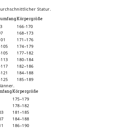
rchschnittlicher Statur.
tumfang
Körpergröße
93
166-170
97
168–173
101
171–176
–105
174–179
–105
177–182
–113
180–184
–117
182–186
–121
184–188
–125
185–189
Männer.
mfang
Körpergröße
175–179
178–182
03
181–185
07
184–188
11
186–190