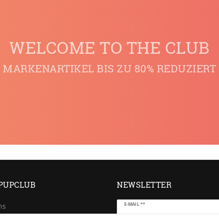
WELCOME TO THE CLUB
MARKENARTIKEL BIS ZU 80% REDUZIERT
PUPCLUB
NEWSLETTER
Newsletter
E-MAIL **
ns
Honig
e