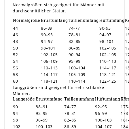
Normalgrößen sich geeignet für Männer mit
durchschnittlicher Statur.
Normalgröße
Brustumfang
Taillenumfang
Hüftumfang
K
44
86-89
74-77
90-93
1
46
90–93
78–81
94–97
1
48
94–97
82–85
98–101
1
50
98–101
86–89
102–105
1
52
102–105
90–94
102–105
1
54
106–109
95–99
110–113
1
56
110–113
100–104
114–117
1
58
114–117
105–109
118–121
1
60
118–121
110–114
122–125
1
Langgrößen sind geeignet für sehr schlanke
Männer.
Langgröße
Brustumfang
Taillenumfang
Hüftumfang
Kör
90
88–91
74–77
92–95
175
94
92–95
78–81
96–99
178
98
96–99
82–85
100–103
181
102
100–103
86–89
104–107
184