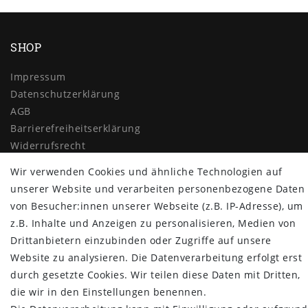
SHOP
Impressum
Daten­schutz­erklärung
AGB
Barrierefreiheitserklärung
Widerrufs­recht
Vertrag widerrufen
Wir verwenden Cookies und ähnliche Technologien auf
unserer Website und verarbeiten personenbezogene Daten
MYPOPUPCLUB
von Besucher:innen unserer Webseite (z.B. IP-Adresse), um
Über uns
z.B. Inhalte und Anzeigen zu personalisieren, Medien von
Retoure
Drittanbietern einzubinden oder Zugriffe auf unsere
Versand- und Zahlungsbedingungen
Website zu analysieren. Die Datenverarbeitung erfolgt erst
durch gesetzte Cookies. Wir teilen diese Daten mit Dritten,
NEWSLETTER
die wir in den Einstellungen benennen.