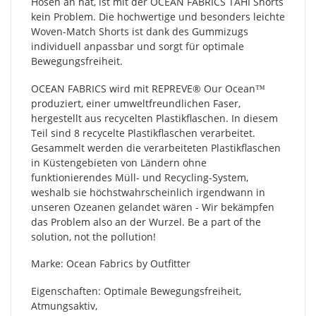
Hosen an hat, ist mit der OCEAN FABRICS TAHI Shorts
kein Problem. Die hochwertige und besonders leichte
Woven-Match Shorts ist dank des Gummizugs
individuell anpassbar und sorgt für optimale
Bewegungsfreiheit.
OCEAN FABRICS wird mit REPREVE®️ Our Ocean™
produziert, einer umweltfreundlichen Faser,
hergestellt aus recycelten Plastikflaschen. In diesem
Teil sind 8 recycelte Plastikflaschen verarbeitet.
Gesammelt werden die verarbeiteten Plastikflaschen
in Küstengebieten von Ländern ohne
funktionierendes Müll- und Recycling-System,
weshalb sie höchstwahrscheinlich irgendwann in
unseren Ozeanen gelandet wären - Wir bekämpfen
das Problem also an der Wurzel. Be a part of the
solution, not the pollution!
Marke: Ocean Fabrics by Outfitter
Eigenschaften: Optimale Bewegungsfreiheit,
Atmungsaktiv,