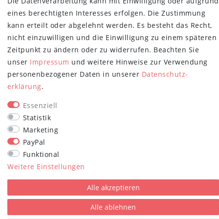
Die Datenverarbeitung kann mit Einwilligung oder aufgrund
Newsletter
E-MAIL **
eines berechtigten Interesses erfolgen. Die Zustimmung
Honig
kann erteilt oder abgelehnt werden. Es besteht das Recht,
Hiermit bestätige ich, dass ich die
Daten­schutz­erklärung
gelesen habe.
nicht einzuwilligen und die Einwilligung zu einem späteren
Meine Einwilligung kann ich jederzeit widerrufen.**
Zeitpunkt zu ändern oder zu widerrufen. Beachten Sie
Abonnieren
unser
Impressum
und weitere Hinweise zur Verwendung
personenbezogener Daten in unserer
Daten­schutz­
** Hierbei handelt es sich um ein Pflichtfeld.
erklärung
.
STAY CONNECTED
Essenziell
Statistik
Marketing
PayPal
Funktional
Weitere Einstellungen
plentymarkets Template von
Plenty Lions
Alle akzeptieren
Alle ablehnen