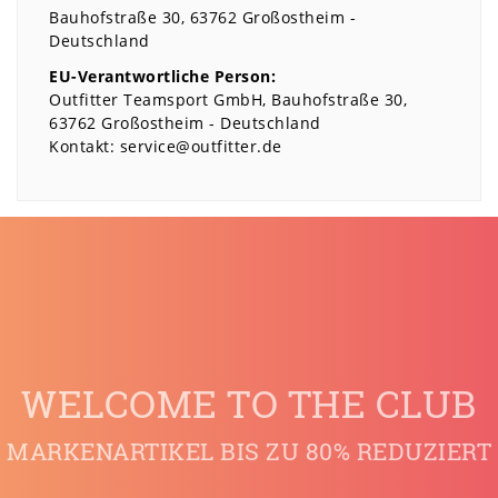
Bauhofstraße
30
63762
Großostheim
Deutschland
EU-Verantwortliche Person:
Outfitter Teamsport GmbH
Bauhofstraße
30
63762
Großostheim
Deutschland
Kontakt:
service@outfitter.de
WELCOME TO THE CLUB
MARKENARTIKEL BIS ZU 80% REDUZIERT