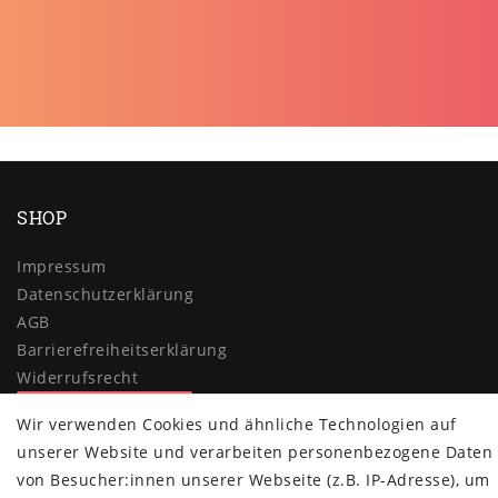
SHOP
Impressum
Daten­schutz­erklärung
AGB
Barrierefreiheitserklärung
Widerrufs­recht
Vertrag widerrufen
Wir verwenden Cookies und ähnliche Technologien auf
MYPOPUPCLUB
unserer Website und verarbeiten personenbezogene Daten
von Besucher:innen unserer Webseite (z.B. IP-Adresse), um