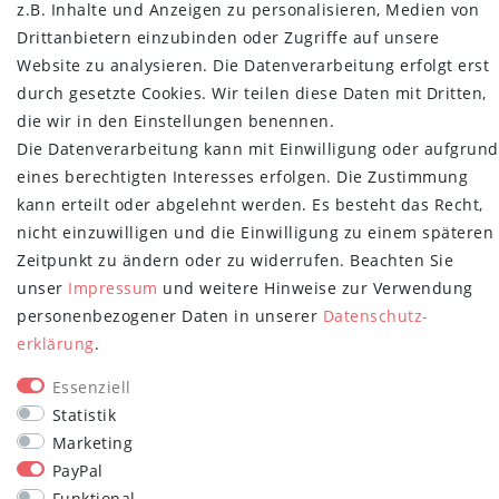
Über uns
z.B. Inhalte und Anzeigen zu personalisieren, Medien von
Retoure
Drittanbietern einzubinden oder Zugriffe auf unsere
Versand- und Zahlungsbedingungen
Website zu analysieren. Die Datenverarbeitung erfolgt erst
durch gesetzte Cookies. Wir teilen diese Daten mit Dritten,
NEWSLETTER
die wir in den Einstellungen benennen.
Newsletter
E-MAIL **
Die Datenverarbeitung kann mit Einwilligung oder aufgrund
Honig
eines berechtigten Interesses erfolgen. Die Zustimmung
kann erteilt oder abgelehnt werden. Es besteht das Recht,
Hiermit bestätige ich, dass ich die
Daten­schutz­erklärung
gelesen habe.
Meine Einwilligung kann ich jederzeit widerrufen.**
nicht einzuwilligen und die Einwilligung zu einem späteren
Zeitpunkt zu ändern oder zu widerrufen. Beachten Sie
Abonnieren
unser
Impressum
und weitere Hinweise zur Verwendung
personenbezogener Daten in unserer
Daten­schutz­
** Hierbei handelt es sich um ein Pflichtfeld.
erklärung
.
STAY CONNECTED
Essenziell
Statistik
Marketing
PayPal
Funktional