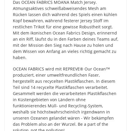
Das OCEAN FABRICS MOANA Match Jersey.
Atmungsaktives schweißabweisendes Mesh am
Rücken lassen dich während des Spiels einen kühlen
Kopf bewahren, während festerer Jersey Stoff im
restlichen Trikot für eine gewisse Robustheit sorgt.
Mit dem ikonischen Ocean Fabrics Design, erinnernd
an ein Riff, läufst du in den Farben deines Teams auf,
mit der Mission den Sieg nach Hause zu holen und
dem Wissen von Anfang an vieles richtig gemacht zu
haben.
OCEAN FABRICS wird mit REPREVE®️ Our Ocean™
produziert, einer umweltfreundlichen Faser,
hergestellt aus recycelten Plastikflaschen. In diesem
Teil sind 14 recycelte Plastikflaschen verarbeitet.
Gesammelt werden die verarbeiteten Plastikflaschen
in Küstengebieten von Ländern ohne
funktionierendes Müll- und Recycling-System,
weshalb sie höchstwahrscheinlich irgendwann in
unseren Ozeanen gelandet wären - Wir bekämpfen
das Problem also an der Wurzel. Be a part of the
solution, not the pollution!