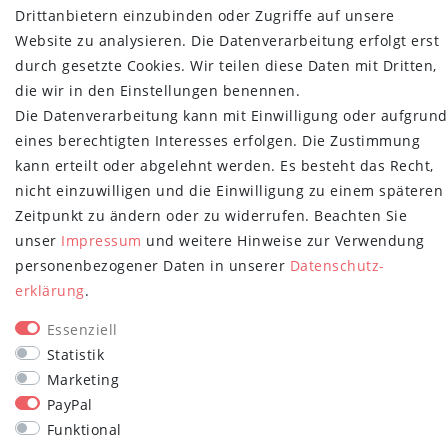
Retoure
Drittanbietern einzubinden oder Zugriffe auf unsere
Versand- und Zahlungsbedingungen
Website zu analysieren. Die Datenverarbeitung erfolgt erst
durch gesetzte Cookies. Wir teilen diese Daten mit Dritten,
NEWSLETTER
die wir in den Einstellungen benennen.
Newsletter
E-MAIL **
Die Datenverarbeitung kann mit Einwilligung oder aufgrund
Honig
eines berechtigten Interesses erfolgen. Die Zustimmung
kann erteilt oder abgelehnt werden. Es besteht das Recht,
Hiermit bestätige ich, dass ich die
Daten­schutz­erklärung
gelesen habe.
Meine Einwilligung kann ich jederzeit widerrufen.**
nicht einzuwilligen und die Einwilligung zu einem späteren
Zeitpunkt zu ändern oder zu widerrufen. Beachten Sie
Abonnieren
unser
Impressum
und weitere Hinweise zur Verwendung
personenbezogener Daten in unserer
Daten­schutz­
** Hierbei handelt es sich um ein Pflichtfeld.
erklärung
.
STAY CONNECTED
Essenziell
Statistik
Marketing
PayPal
Funktional