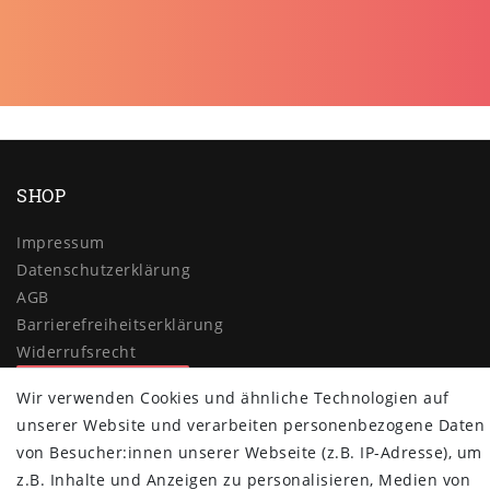
SHOP
Impressum
Daten­schutz­erklärung
AGB
Barrierefreiheitserklärung
Widerrufs­recht
Vertrag widerrufen
Wir verwenden Cookies und ähnliche Technologien auf
unserer Website und verarbeiten personenbezogene Daten
MYPOPUPCLUB
von Besucher:innen unserer Webseite (z.B. IP-Adresse), um
Über uns
z.B. Inhalte und Anzeigen zu personalisieren, Medien von