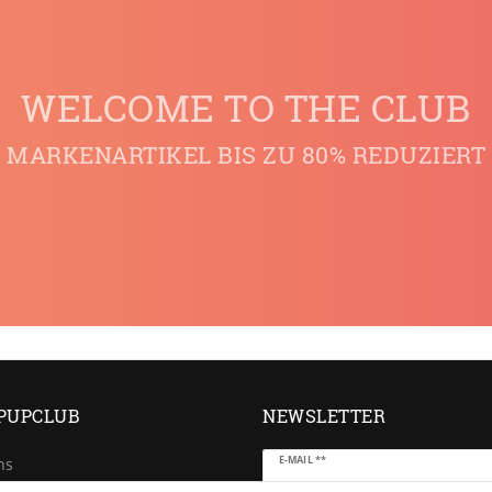
WELCOME TO THE CLUB
MARKENARTIKEL BIS ZU 80% REDUZIERT
PUPCLUB
NEWSLETTER
Newsletter
E-MAIL **
ns
Honig
e