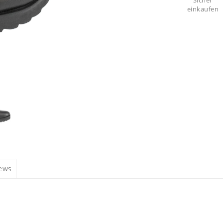
Sicher
einkaufen
iews