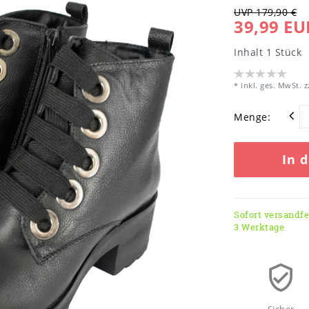
UVP 179,90 €
39,99 EU
Inhalt
1
Stück
* inkl. ges. MwSt. z
Menge:
In 
Sofort versandfer
3 Werktage