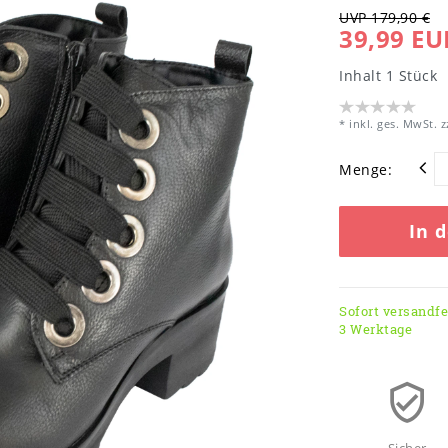
UVP 179,90 €
39,99 EU
Inhalt
1
Stück
* inkl. ges. MwSt. z
Menge:
In 
Sofort versandfer
3 Werktage