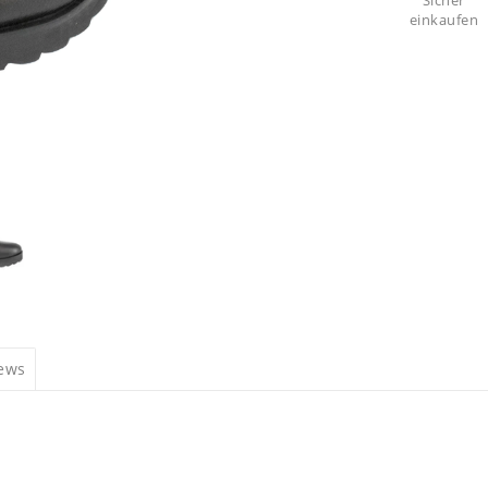
Sicher
einkaufen
iews