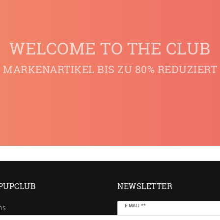
WELCOME TO THE CLUB
MARKENARTIKEL BIS ZU 80% REDUZIERT
PUPCLUB
NEWSLETTER
Newsletter
E-MAIL **
ns
Honig
e