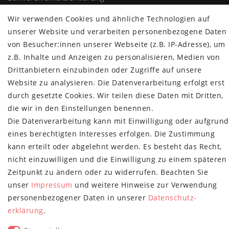
Widerrufs­recht
Wir verwenden Cookies und ähnliche Technologien auf
Vertrag widerrufen
unserer Website und verarbeiten personenbezogene Daten
von Besucher:innen unserer Webseite (z.B. IP-Adresse), um
MYPOPUPCLUB
z.B. Inhalte und Anzeigen zu personalisieren, Medien von
Über uns
Drittanbietern einzubinden oder Zugriffe auf unsere
Retoure
Website zu analysieren. Die Datenverarbeitung erfolgt erst
Versand- und Zahlungsbedingungen
durch gesetzte Cookies. Wir teilen diese Daten mit Dritten,
die wir in den Einstellungen benennen.
NEWSLETTER
Die Datenverarbeitung kann mit Einwilligung oder aufgrund
Newsletter
E-MAIL **
eines berechtigten Interesses erfolgen. Die Zustimmung
Honig
kann erteilt oder abgelehnt werden. Es besteht das Recht,
nicht einzuwilligen und die Einwilligung zu einem späteren
Hiermit bestätige ich, dass ich die
Daten­schutz­erklärung
gelesen habe.
Meine Einwilligung kann ich jederzeit widerrufen.**
Zeitpunkt zu ändern oder zu widerrufen. Beachten Sie
unser
Impressum
und weitere Hinweise zur Verwendung
Abonnieren
personenbezogener Daten in unserer
Daten­schutz­
erklärung
.
** Hierbei handelt es sich um ein Pflichtfeld.