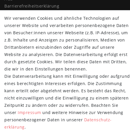
Barrierefreiheitserklärung
Widerrufs­recht
Wir verwenden Cookies und ähnliche Technologien auf
Vertrag widerrufen
unserer Website und verarbeiten personenbezogene Daten
von Besucher:innen unserer Webseite (z.B. IP-Adresse), um
MYPOPUPCLUB
z.B. Inhalte und Anzeigen zu personalisieren, Medien von
Über uns
Drittanbietern einzubinden oder Zugriffe auf unsere
Retoure
Website zu analysieren. Die Datenverarbeitung erfolgt erst
Versand- und Zahlungsbedingungen
durch gesetzte Cookies. Wir teilen diese Daten mit Dritten,
die wir in den Einstellungen benennen.
NEWSLETTER
Die Datenverarbeitung kann mit Einwilligung oder aufgrund
Newsletter
E-MAIL **
eines berechtigten Interesses erfolgen. Die Zustimmung
Honig
kann erteilt oder abgelehnt werden. Es besteht das Recht,
nicht einzuwilligen und die Einwilligung zu einem späteren
Hiermit bestätige ich, dass ich die
Daten­schutz­erklärung
gelesen habe.
Meine Einwilligung kann ich jederzeit widerrufen.**
Zeitpunkt zu ändern oder zu widerrufen. Beachten Sie
unser
Impressum
und weitere Hinweise zur Verwendung
Abonnieren
personenbezogener Daten in unserer
Daten­schutz­
erklärung
.
** Hierbei handelt es sich um ein Pflichtfeld.