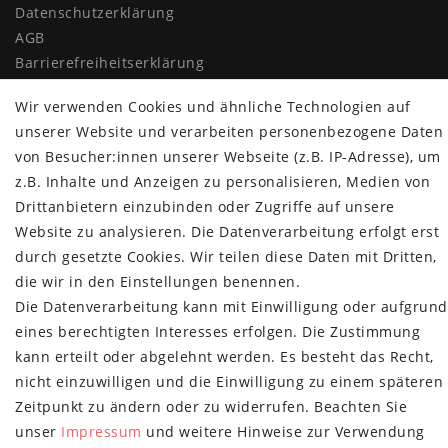
Daten­schutz­erklärung
AGB
Barrierefreiheitserklärung
Widerrufs­recht
Wir verwenden Cookies und ähnliche Technologien auf
Vertrag widerrufen
unserer Website und verarbeiten personenbezogene Daten
MYPOPUPCLUB
von Besucher:innen unserer Webseite (z.B. IP-Adresse), um
z.B. Inhalte und Anzeigen zu personalisieren, Medien von
Über uns
Drittanbietern einzubinden oder Zugriffe auf unsere
Retoure
Website zu analysieren. Die Datenverarbeitung erfolgt erst
Versand- und Zahlungsbedingungen
durch gesetzte Cookies. Wir teilen diese Daten mit Dritten,
die wir in den Einstellungen benennen.
NEWSLETTER
Die Datenverarbeitung kann mit Einwilligung oder aufgrund
Newsletter
E-MAIL **
eines berechtigten Interesses erfolgen. Die Zustimmung
Honig
kann erteilt oder abgelehnt werden. Es besteht das Recht,
nicht einzuwilligen und die Einwilligung zu einem späteren
Hiermit bestätige ich, dass ich die
Daten­schutz­erklärung
gelesen habe.
Meine Einwilligung kann ich jederzeit widerrufen.**
Zeitpunkt zu ändern oder zu widerrufen. Beachten Sie
unser
Impressum
und weitere Hinweise zur Verwendung