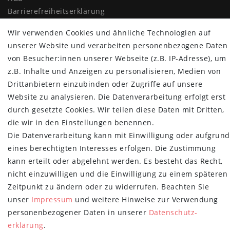
Barrierefreiheitserklärung
Widerrufs­recht
Wir verwenden Cookies und ähnliche Technologien auf
Vertrag widerrufen
unserer Website und verarbeiten personenbezogene Daten
MYPOPUPCLUB
von Besucher:innen unserer Webseite (z.B. IP-Adresse), um
z.B. Inhalte und Anzeigen zu personalisieren, Medien von
Über uns
Drittanbietern einzubinden oder Zugriffe auf unsere
Retoure
Website zu analysieren. Die Datenverarbeitung erfolgt erst
Versand- und Zahlungsbedingungen
durch gesetzte Cookies. Wir teilen diese Daten mit Dritten,
die wir in den Einstellungen benennen.
NEWSLETTER
Die Datenverarbeitung kann mit Einwilligung oder aufgrund
Newsletter
E-MAIL **
eines berechtigten Interesses erfolgen. Die Zustimmung
Honig
kann erteilt oder abgelehnt werden. Es besteht das Recht,
nicht einzuwilligen und die Einwilligung zu einem späteren
Hiermit bestätige ich, dass ich die
Daten­schutz­erklärung
gelesen habe.
Meine Einwilligung kann ich jederzeit widerrufen.**
Zeitpunkt zu ändern oder zu widerrufen. Beachten Sie
unser
Impressum
und weitere Hinweise zur Verwendung
Abonnieren
personenbezogener Daten in unserer
Daten­schutz­
erklärung
.
** Hierbei handelt es sich um ein Pflichtfeld.