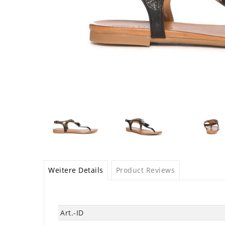
Weitere Details
Product Reviews
Technisches
Wert
Art.-ID
Merkmal