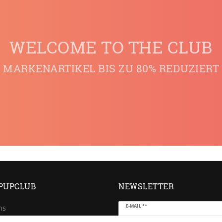
WELCOME TO THE CLUB
MARKENARTIKEL BIS ZU 80% REDUZIERT
PUPCLUB
NEWSLETTER
Newsletter
E-MAIL **
ns
Honig
e