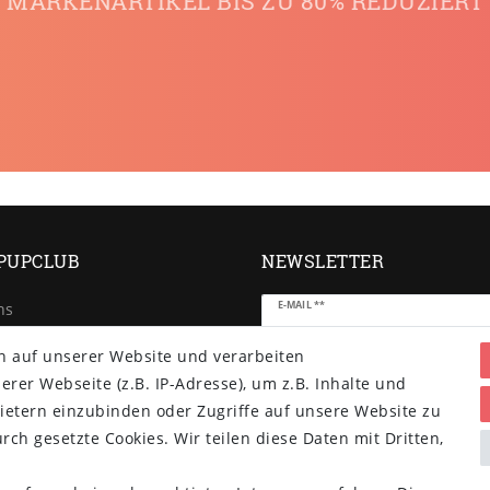
MARKENARTIKEL BIS ZU 80% REDUZIERT
PUPCLUB
NEWSLETTER
Newsletter
E-MAIL **
ns
Honig
e
n auf unserer Website und verarbeiten
d- und
Hiermit bestätige ich, dass ich die
er Webseite (z.B. IP-Adresse), um z.B. Inhalte und
Daten­schutz­erklärung
gelesen ha
gsbedingungen
Einwilligung kann ich jederzeit
ietern einzubinden oder Zugriffe auf unsere Website zu
widerrufen.**
rch gesetzte Cookies. Wir teilen diese Daten mit Dritten,
Abonnieren