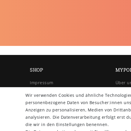
SHOP
MYPO
Impressum
Über u
Daten­schutz­erklärung
Retour
Wir verwenden Cookies und ähnliche Technologie
AGB
Versan
personenbezogene Daten von Besucher:innen unser
Barrierefreiheitserklärung
Zahlun
Anzeigen zu personalisieren, Medien von Drittanb
Widerrufs­recht
analysieren. Die Datenverarbeitung erfolgt erst du
Vertrag widerrufen
die wir in den Einstellungen benennen.