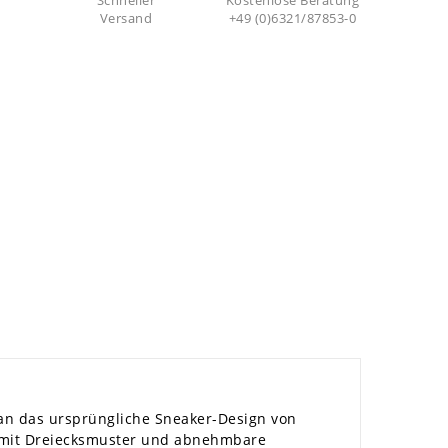
Schneller
Kostenlose Beratung
Versand
+49 (0)6321/87853-0
g an das ursprüngliche Sneaker-Design von
l mit Dreiecksmuster und abnehmbare