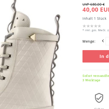
UVP 680,00 €
40,00 EU
Inhalt
1
Stück
* inkl. ges. MwSt. z
Menge:
In 
Sofort versandfer
3 Werktage