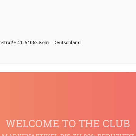
nstraße
41
51063
Köln
Deutschland
WELCOME TO THE CLUB