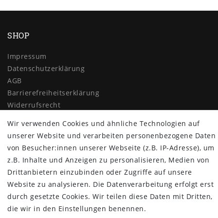
SHOP
Impressum
Daten­schutz­erklärung
AGB
Barrierefreiheitserklärung
Widerrufs­recht
Vertrag widerrufen
Wir verwenden Cookies und ähnliche Technologien auf
unserer Website und verarbeiten personenbezogene Daten
MYPOPUPCLUB
von Besucher:innen unserer Webseite (z.B. IP-Adresse), um
Über uns
z.B. Inhalte und Anzeigen zu personalisieren, Medien von
Retoure
Drittanbietern einzubinden oder Zugriffe auf unsere
Versand- und Zahlungsbedingungen
Website zu analysieren. Die Datenverarbeitung erfolgt erst
durch gesetzte Cookies. Wir teilen diese Daten mit Dritten,
NEWSLETTER
die wir in den Einstellungen benennen.