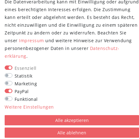
Die Datenverarbeitung kann mit Einwilligung oder aufgrund
Newsletter
E-MAIL **
eines berechtigten Interesses erfolgen. Die Zustimmung
Honig
kann erteilt oder abgelehnt werden. Es besteht das Recht,
Hiermit bestätige ich, dass ich die
Daten­schutz­erklärung
gelesen habe.
nicht einzuwilligen und die Einwilligung zu einem späteren
Meine Einwilligung kann ich jederzeit widerrufen.**
Zeitpunkt zu ändern oder zu widerrufen. Beachten Sie
Abonnieren
unser
Impressum
und weitere Hinweise zur Verwendung
personenbezogener Daten in unserer
Daten­schutz­
** Hierbei handelt es sich um ein Pflichtfeld.
erklärung
.
STAY CONNECTED
Essenziell
Statistik
Marketing
PayPal
Funktional
Weitere Einstellungen
plentymarkets Template von
Plenty Lions
Alle akzeptieren
Alle ablehnen