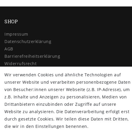
SHOP
Impressum
Daten­schutz­erklärung
AGB
Barrierefreiheitserklärung
Widerrufs­recht
Vertrag widerrufen
Wir verwenden Cookies und ähnliche Technologien auf
unserer Website und verarbeiten personenbezogene Daten
MYPOPUPCLUB
von Besucher:innen unserer Webseite (z.B. IP-Adresse), um
Über uns
z.B. Inhalte und Anzeigen zu personalisieren, Medien von
Retoure
Drittanbietern einzubinden oder Zugriffe auf unsere
Versand- und Zahlungsbedingungen
Website zu analysieren. Die Datenverarbeitung erfolgt erst
durch gesetzte Cookies. Wir teilen diese Daten mit Dritten,
NEWSLETTER
die wir in den Einstellungen benennen.