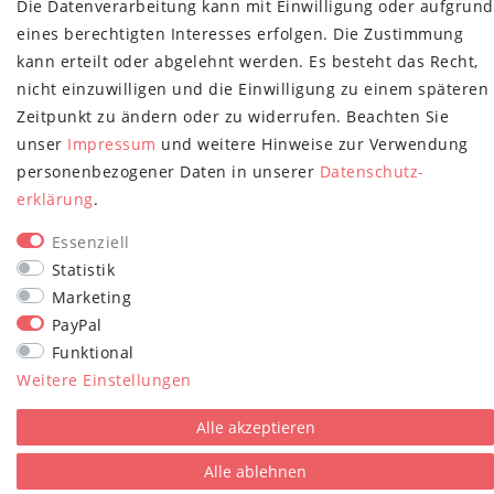
Die Datenverarbeitung kann mit Einwilligung oder aufgrund
Newsletter
E-MAIL **
eines berechtigten Interesses erfolgen. Die Zustimmung
Honig
kann erteilt oder abgelehnt werden. Es besteht das Recht,
Hiermit bestätige ich, dass ich die
Daten­schutz­erklärung
gelesen habe.
nicht einzuwilligen und die Einwilligung zu einem späteren
Meine Einwilligung kann ich jederzeit widerrufen.**
Zeitpunkt zu ändern oder zu widerrufen. Beachten Sie
Abonnieren
unser
Impressum
und weitere Hinweise zur Verwendung
personenbezogener Daten in unserer
Daten­schutz­
** Hierbei handelt es sich um ein Pflichtfeld.
erklärung
.
STAY CONNECTED
Essenziell
Statistik
Marketing
PayPal
Funktional
Weitere Einstellungen
plentymarkets Template von
Plenty Lions
Alle akzeptieren
Alle ablehnen