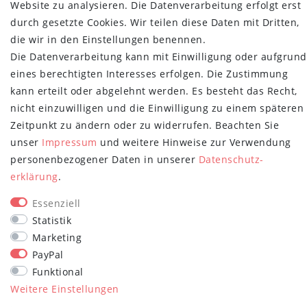
Website zu analysieren. Die Datenverarbeitung erfolgt erst
Versand- und Zahlungsbedingungen
durch gesetzte Cookies. Wir teilen diese Daten mit Dritten,
NEWSLETTER
die wir in den Einstellungen benennen.
Die Datenverarbeitung kann mit Einwilligung oder aufgrund
Newsletter
E-MAIL **
eines berechtigten Interesses erfolgen. Die Zustimmung
Honig
kann erteilt oder abgelehnt werden. Es besteht das Recht,
Hiermit bestätige ich, dass ich die
Daten­schutz­erklärung
gelesen habe.
nicht einzuwilligen und die Einwilligung zu einem späteren
Meine Einwilligung kann ich jederzeit widerrufen.**
Zeitpunkt zu ändern oder zu widerrufen. Beachten Sie
unser
Impressum
und weitere Hinweise zur Verwendung
Abonnieren
personenbezogener Daten in unserer
Daten­schutz­
** Hierbei handelt es sich um ein Pflichtfeld.
erklärung
.
STAY CONNECTED
Essenziell
Statistik
Marketing
PayPal
Funktional
Weitere Einstellungen
plentymarkets Template von
Plenty Lions