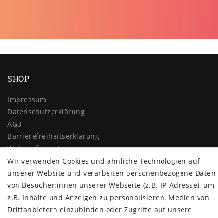
SHOP
Impressum
Daten­schutz­erklärung
AGB
Barrierefreiheitserklärung
Widerrufs­recht
Wir verwenden Cookies und ähnliche Technologien auf
Vertrag widerrufen
unserer Website und verarbeiten personenbezogene Daten
MYPOPUPCLUB
von Besucher:innen unserer Webseite (z.B. IP-Adresse), um
z.B. Inhalte und Anzeigen zu personalisieren, Medien von
Über uns
Drittanbietern einzubinden oder Zugriffe auf unsere
Retoure