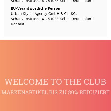
Schanzenstrasse
41
51063
Köln
Deutschland
EU-Verantwortliche Person:
Urban Styles Agency GmbH & Co. KG
Schanzenstrasse
41
51063
Köln
Deutschland
Kontakt:
WELCOME TO THE CLUB
MARKENARTIKEL BIS ZU 80% REDUZIERT