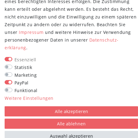
eines berechtigten Interesses erfolgen. Die Zustimmung
Honig
kann erteilt oder abgelehnt werden. Es besteht das Recht,
Hiermit bestätige ich, dass ich die
Daten­schutz­erklärung
gelesen habe.
nicht einzuwilligen und die Einwilligung zu einem späteren
Meine Einwilligung kann ich jederzeit widerrufen.**
Zeitpunkt zu ändern oder zu widerrufen. Beachten Sie
unser
Impressum
und weitere Hinweise zur Verwendung
Abonnieren
personenbezogener Daten in unserer
Daten­schutz­
erklärung
.
** Hierbei handelt es sich um ein Pflichtfeld.
STAY CONNECTED
Essenziell
Statistik
Marketing
PayPal
Funktional
Weitere Einstellungen
plentymarkets Template von
Plenty Lions
Alle akzeptieren
Alle ablehnen
Auswahl akzeptieren