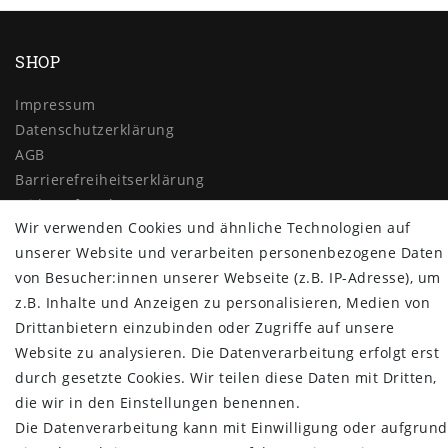
SHOP
Impressum
Daten­schutz­erklärung
AGB
Barrierefreiheitserklärung
Widerrufs­recht
Wir verwenden Cookies und ähnliche Technologien auf
Vertrag widerrufen
unserer Website und verarbeiten personenbezogene Daten
MYPOPUPCLUB
von Besucher:innen unserer Webseite (z.B. IP-Adresse), um
z.B. Inhalte und Anzeigen zu personalisieren, Medien von
Über uns
Drittanbietern einzubinden oder Zugriffe auf unsere
Retoure
Website zu analysieren. Die Datenverarbeitung erfolgt erst
Versand- und Zahlungsbedingungen
durch gesetzte Cookies. Wir teilen diese Daten mit Dritten,
NEWSLETTER
die wir in den Einstellungen benennen.
Die Datenverarbeitung kann mit Einwilligung oder aufgrund
Newsletter
E-MAIL **