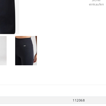
Sicher
einkaufen
112068