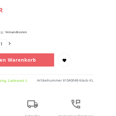
R
zgl.
Versandkosten
den Warenkorb
Artikelnummer
61040049-black-XL
tig, Lieferzeit 1-