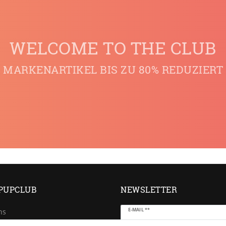
WELCOME TO THE CLUB
MARKENARTIKEL BIS ZU 80% REDUZIERT
PUPCLUB
NEWSLETTER
Newsletter
E-MAIL **
ns
Honig
e