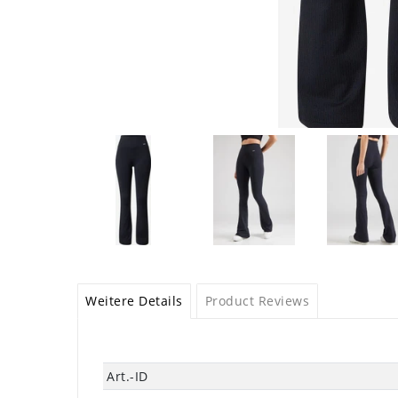
Weitere Details
Product Reviews
Technisches
Wert
Art.-ID
Merkmal