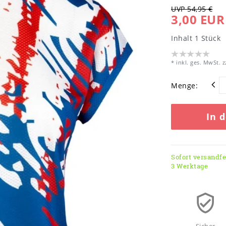
UVP 54,95 €
3,00 EUR
Inhalt
1
Stück
* inkl. ges. MwSt. z
Menge:
In 
Sofort versandfer
3 Werktage