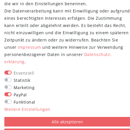
die wir in den Einstellungen benennen.
Newsletter
Die Datenverarbeitung kann mit Einwilligung oder aufgrund
E-MAIL **
Honig
eines berechtigten Interesses erfolgen. Die Zustimmung
kann erteilt oder abgelehnt werden. Es besteht das Recht,
Hiermit bestätige ich, dass ich die
Daten­schutz­erklärung
gelesen habe.
nicht einzuwilligen und die Einwilligung zu einem späteren
Meine Einwilligung kann ich jederzeit widerrufen.**
Zeitpunkt zu ändern oder zu widerrufen. Beachten Sie
Abonnieren
unser
Impressum
und weitere Hinweise zur Verwendung
personenbezogener Daten in unserer
Daten­schutz­
** Hierbei handelt es sich um ein Pflichtfeld.
erklärung
.
STAY CONNECTED
Essenziell
Statistik
Marketing
PayPal
Funktional
Weitere Einstellungen
plentymarkets Template von
Plenty Lions
Alle akzeptieren