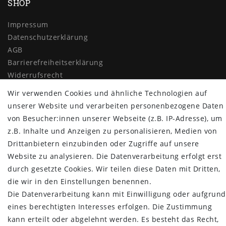
SHOP
Impressum
Daten­schutz­erklärung
AGB
Barrierefreiheitserklärung
Widerrufs­recht
Vertrag widerrufen
Wir verwenden Cookies und ähnliche Technologien auf
unserer Website und verarbeiten personenbezogene Daten
MYPOPUPCLUB
von Besucher:innen unserer Webseite (z.B. IP-Adresse), um
z.B. Inhalte und Anzeigen zu personalisieren, Medien von
Über uns
Drittanbietern einzubinden oder Zugriffe auf unsere
Retoure
Website zu analysieren. Die Datenverarbeitung erfolgt erst
Versand- und Zahlungsbedingungen
durch gesetzte Cookies. Wir teilen diese Daten mit Dritten,
NEWSLETTER
die wir in den Einstellungen benennen.
Die Datenverarbeitung kann mit Einwilligung oder aufgrund
Newsletter
E-MAIL **
eines berechtigten Interesses erfolgen. Die Zustimmung
Honig
kann erteilt oder abgelehnt werden. Es besteht das Recht,
Hiermit bestätige ich, dass ich die
Daten­schutz­erklärung
gelesen habe.