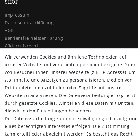
SHOP
Impressum
Daten­schutz­erklärung
AGB
Barrierefreiheitserklärung
Widerrufs­recht
Vertrag widerrufen
Wir verwenden Cookies und ähnliche Technologien auf
unserer Website und verarbeiten personenbezogene Daten
MYPOPUPCLUB
von Besucher:innen unserer Webseite (z.B. IP-Adresse), um
z.B. Inhalte und Anzeigen zu personalisieren, Medien von
Über uns
Drittanbietern einzubinden oder Zugriffe auf unsere
Retoure
Website zu analysieren. Die Datenverarbeitung erfolgt erst
Versand- und Zahlungsbedingungen
durch gesetzte Cookies. Wir teilen diese Daten mit Dritten,
NEWSLETTER
die wir in den Einstellungen benennen.
Die Datenverarbeitung kann mit Einwilligung oder aufgrund
Newsletter
E-MAIL **
eines berechtigten Interesses erfolgen. Die Zustimmung
Honig
kann erteilt oder abgelehnt werden. Es besteht das Recht,
Hiermit bestätige ich, dass ich die
Daten­schutz­erklärung
gelesen habe.