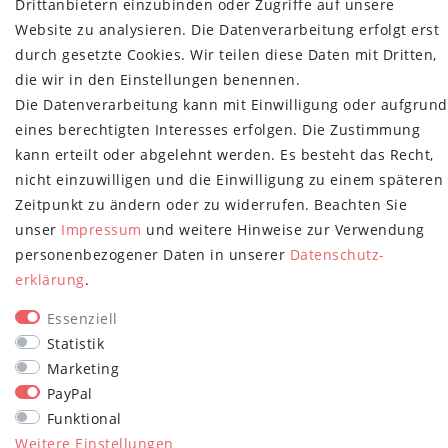
Drittanbietern einzubinden oder Zugriffe auf unsere
Retoure
Website zu analysieren. Die Datenverarbeitung erfolgt erst
Versand- und Zahlungsbedingungen
durch gesetzte Cookies. Wir teilen diese Daten mit Dritten,
NEWSLETTER
die wir in den Einstellungen benennen.
Die Datenverarbeitung kann mit Einwilligung oder aufgrund
Newsletter
E-MAIL **
eines berechtigten Interesses erfolgen. Die Zustimmung
Honig
kann erteilt oder abgelehnt werden. Es besteht das Recht,
Hiermit bestätige ich, dass ich die
Daten­schutz­erklärung
gelesen habe.
nicht einzuwilligen und die Einwilligung zu einem späteren
Meine Einwilligung kann ich jederzeit widerrufen.**
Zeitpunkt zu ändern oder zu widerrufen. Beachten Sie
unser
Impressum
und weitere Hinweise zur Verwendung
Abonnieren
personenbezogener Daten in unserer
Daten­schutz­
** Hierbei handelt es sich um ein Pflichtfeld.
erklärung
.
STAY CONNECTED
Essenziell
Statistik
Marketing
PayPal
Funktional
Weitere Einstellungen