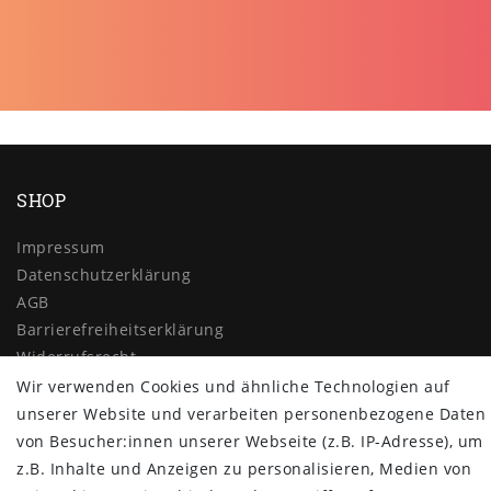
SHOP
Impressum
Daten­schutz­erklärung
AGB
Barrierefreiheitserklärung
Widerrufs­recht
Wir verwenden Cookies und ähnliche Technologien auf
Vertrag widerrufen
unserer Website und verarbeiten personenbezogene Daten
MYPOPUPCLUB
von Besucher:innen unserer Webseite (z.B. IP-Adresse), um
z.B. Inhalte und Anzeigen zu personalisieren, Medien von
Über uns