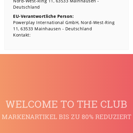
Nord-West-Ring
11
63533
Mainhausen
Deutschland
EU-Verantwortliche Person:
Powerplay International GmbH
Nord-West-Ring
11
63533
Mainhausen
Deutschland
Kontakt:
WELCOME TO THE CLUB
MARKENARTIKEL BIS ZU 80% REDUZIERT