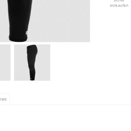
Sicher
einkaufen
iews