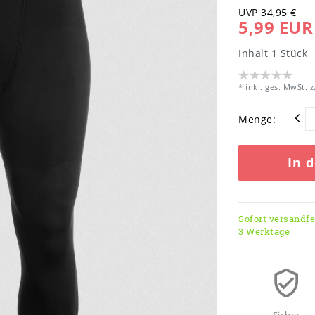
UVP 34,95 €
5,99 EUR
Inhalt
1
Stück
* inkl. ges. MwSt. z
Menge:
In 
Sofort versandfer
3 Werktage