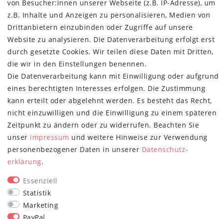
von Besucher:innen unserer Webseite (z.B. IP-Adresse), um
Über uns
z.B. Inhalte und Anzeigen zu personalisieren, Medien von
Retoure
Drittanbietern einzubinden oder Zugriffe auf unsere
Versand- und Zahlungsbedingungen
Website zu analysieren. Die Datenverarbeitung erfolgt erst
durch gesetzte Cookies. Wir teilen diese Daten mit Dritten,
NEWSLETTER
die wir in den Einstellungen benennen.
Newsletter
E-MAIL **
Die Datenverarbeitung kann mit Einwilligung oder aufgrund
Honig
eines berechtigten Interesses erfolgen. Die Zustimmung
kann erteilt oder abgelehnt werden. Es besteht das Recht,
Hiermit bestätige ich, dass ich die
Daten­schutz­erklärung
gelesen habe.
Meine Einwilligung kann ich jederzeit widerrufen.**
nicht einzuwilligen und die Einwilligung zu einem späteren
Zeitpunkt zu ändern oder zu widerrufen. Beachten Sie
Abonnieren
unser
Impressum
und weitere Hinweise zur Verwendung
personenbezogener Daten in unserer
Daten­schutz­
** Hierbei handelt es sich um ein Pflichtfeld.
erklärung
.
STAY CONNECTED
Essenziell
Statistik
Marketing
PayPal