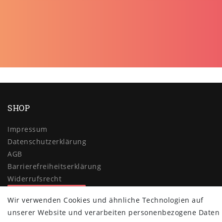
SHOP
Impressum
Daten­schutz­erklärung
AGB
Barrierefreiheitserklärung
Widerrufs­recht
Vertrag widerrufen
Wir verwenden Cookies und ähnliche Technologien auf
MYPOPUPCLUB
unserer Website und verarbeiten personenbezogene Daten