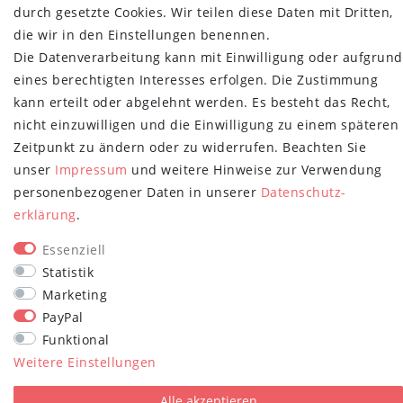
durch gesetzte Cookies. Wir teilen diese Daten mit Dritten,
NEWSLETTER
die wir in den Einstellungen benennen.
Newsletter
Die Datenverarbeitung kann mit Einwilligung oder aufgrund
E-MAIL **
Honig
eines berechtigten Interesses erfolgen. Die Zustimmung
kann erteilt oder abgelehnt werden. Es besteht das Recht,
Hiermit bestätige ich, dass ich die
Daten­schutz­erklärung
gelesen habe.
nicht einzuwilligen und die Einwilligung zu einem späteren
Meine Einwilligung kann ich jederzeit widerrufen.**
Zeitpunkt zu ändern oder zu widerrufen. Beachten Sie
Abonnieren
unser
Impressum
und weitere Hinweise zur Verwendung
personenbezogener Daten in unserer
Daten­schutz­
** Hierbei handelt es sich um ein Pflichtfeld.
erklärung
.
STAY CONNECTED
Essenziell
Statistik
Marketing
PayPal
Funktional
Weitere Einstellungen
plentymarkets Template von
Plenty Lions
Alle akzeptieren