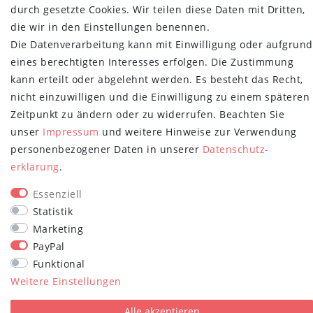
durch gesetzte Cookies. Wir teilen diese Daten mit Dritten,
NEWSLETTER
die wir in den Einstellungen benennen.
Newsletter
Die Datenverarbeitung kann mit Einwilligung oder aufgrund
E-MAIL **
Honig
eines berechtigten Interesses erfolgen. Die Zustimmung
kann erteilt oder abgelehnt werden. Es besteht das Recht,
Hiermit bestätige ich, dass ich die
Daten­schutz­erklärung
gelesen habe.
nicht einzuwilligen und die Einwilligung zu einem späteren
Meine Einwilligung kann ich jederzeit widerrufen.**
Zeitpunkt zu ändern oder zu widerrufen. Beachten Sie
Abonnieren
unser
Impressum
und weitere Hinweise zur Verwendung
personenbezogener Daten in unserer
Daten­schutz­
** Hierbei handelt es sich um ein Pflichtfeld.
erklärung
.
STAY CONNECTED
Essenziell
Statistik
Marketing
PayPal
Funktional
Weitere Einstellungen
plentymarkets Template von
Plenty Lions
Alle akzeptieren