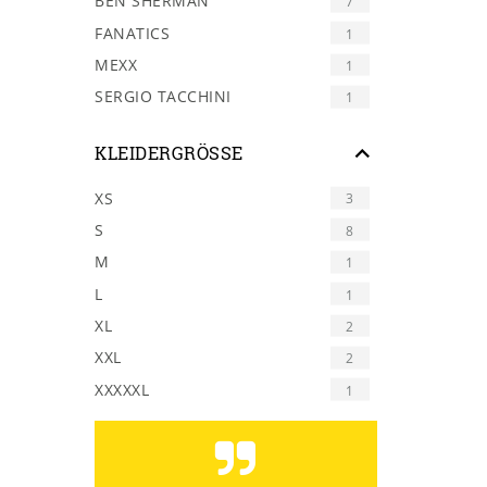
BEN SHERMAN
7
FANATICS
1
MEXX
1
SERGIO TACCHINI
1
KLEIDERGRÖSSE
XS
3
S
8
M
1
L
1
XL
2
XXL
2
XXXXXL
1