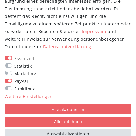
aufgrund eines berechtigten Interesses erfolgen. Die
Retoure
Zustimmung kann erteilt oder abgelehnt werden. Es
Versand- und Zahlungsbedingungen
besteht das Recht, nicht einzuwilligen und die
NEWSLETTER
Einwilligung zu einem späteren Zeitpunkt zu ändern oder
zu widerrufen. Beachten Sie unser
Impressum
und
Newsletter
E-MAIL **
weitere Hinweise zur Verwendung personenbezogener
Honig
Daten in unserer
Daten­schutz­erklärung
.
Hiermit bestätige ich, dass ich die
Daten­schutz­erklärung
gelesen habe.
Meine Einwilligung kann ich jederzeit widerrufen.**
Essenziell
Statistik
Abonnieren
Marketing
PayPal
** Hierbei handelt es sich um ein Pflichtfeld.
Funktional
STAY CONNECTED
Weitere Einstellungen
Alle akzeptieren
Alle ablehnen
Auswahl akzeptieren