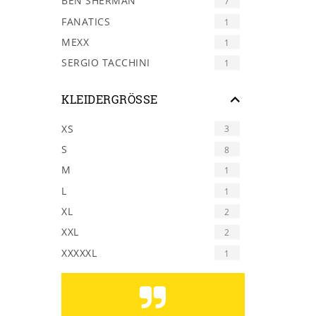
BEN SHERMAN
7
FANATICS
1
MEXX
1
SERGIO TACCHINI
1
KLEIDERGRÖSSE
XS
3
S
8
M
1
L
1
XL
2
XXL
2
XXXXXL
1